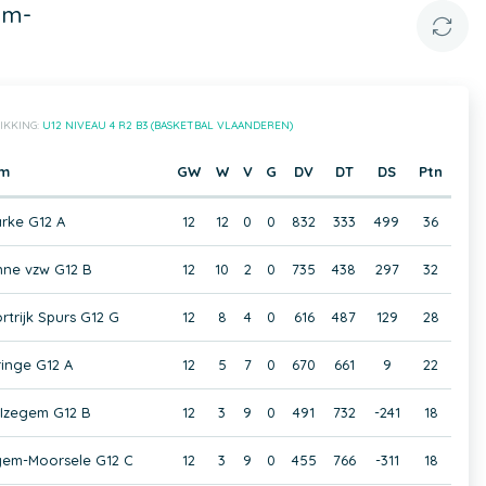
em-
IKKING:
U12 NIVEAU 4 R2 B3 (BASKETBAL VLAANDEREN)
am
GW
W
V
G
DV
DT
DS
Ptn
rke G12 A
12
12
0
0
832
333
499
36
ne vzw G12 B
12
10
2
0
735
438
297
32
rtrijk Spurs G12 G
12
8
4
0
616
487
129
28
inge G12 A
12
5
7
0
670
661
9
22
 Izegem G12 B
12
3
9
0
491
732
-241
18
gem-Moorsele G12 C
12
3
9
0
455
766
-311
18