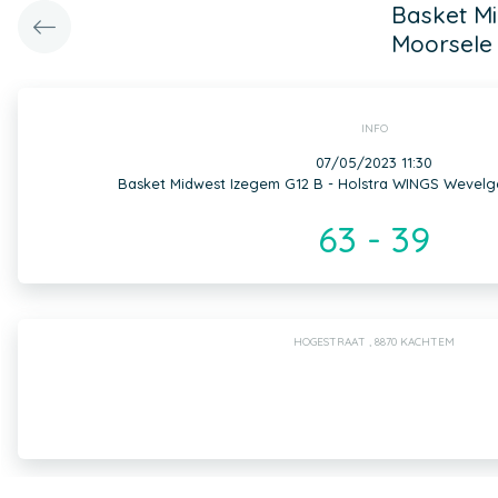
Basket M
Moorsele 
INFO
07/05/2023 11:30
Basket Midwest Izegem G12 B - Holstra WINGS Wevel
63 - 39
HOGESTRAAT , 8870 KACHTEM