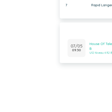
7
Rapid Lange
House Of Tale
07/05
B
09:30
U12 Niveau 4 R2 B