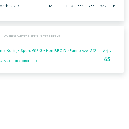
mark G12 B
12
1
11
0
354
736
-382
14
OVERIGE WEDSTRIJDEN IN DEZE REEKS
41 -
nts Kortrijk Spurs G12 G - Kon BBC De Panne vzw G12
65
3 (Basketbal Vlaanderen)