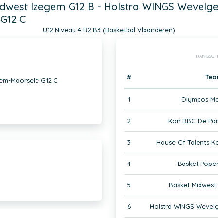
idwest Izegem G12 B - Holstra WINGS Wevelg
G12 C
U12 Niveau 4 R2 B3 (Basketbal Vlaanderen)
RANGSCH
#
Te
gem-Moorsele G12 C
1
Olympos Ma
2
Kon BBC De Pan
3
House Of Talents Ko
4
Basket Poper
5
Basket Midwest
6
Holstra WINGS Wevel