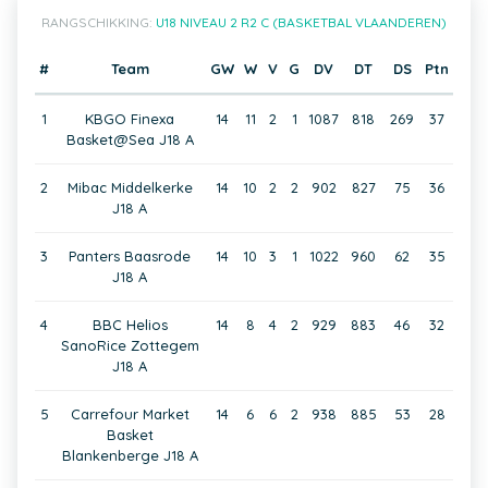
RANGSCHIKKING:
U18 NIVEAU 2 R2 C (BASKETBAL VLAANDEREN)
#
Team
GW
W
V
G
DV
DT
DS
Ptn
1
KBGO Finexa
14
11
2
1
1087
818
269
37
Basket@Sea J18 A
2
Mibac Middelkerke
14
10
2
2
902
827
75
36
J18 A
3
Panters Baasrode
14
10
3
1
1022
960
62
35
J18 A
4
BBC Helios
14
8
4
2
929
883
46
32
SanoRice Zottegem
J18 A
5
Carrefour Market
14
6
6
2
938
885
53
28
Basket
Blankenberge J18 A