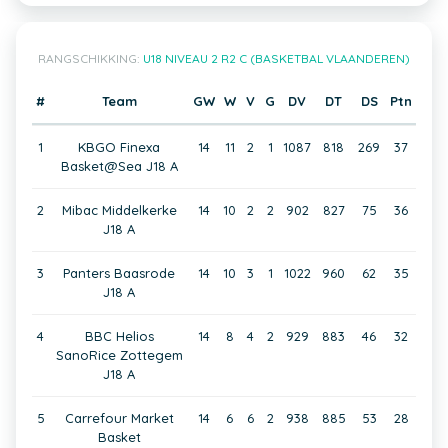
RANGSCHIKKING:
U18 NIVEAU 2 R2 C (BASKETBAL VLAANDEREN)
#
Team
GW
W
V
G
DV
DT
DS
Ptn
1
KBGO Finexa
14
11
2
1
1087
818
269
37
Basket@Sea J18 A
2
Mibac Middelkerke
14
10
2
2
902
827
75
36
J18 A
3
Panters Baasrode
14
10
3
1
1022
960
62
35
J18 A
4
BBC Helios
14
8
4
2
929
883
46
32
SanoRice Zottegem
J18 A
5
Carrefour Market
14
6
6
2
938
885
53
28
Basket