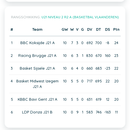
RANGSCHIKKING:
U21 NIVEAU 2 R2 A (BASKETBAL VLAANDEREN)
#
Team
GW
W
V
G
DV
DT
DS
Ptn
1
BBC Koksijde J21 A
10
7
3
0
692
700
-8
24
2
Racing Brugge J21 A
10
6
3
1
830
670
160
23
3
Basket Sijsele J21 A
10
6
4
0
660
683
-23
22
4
Basket Midwest Izegem
10
5
5
0
717
695
22
20
J21 A
5
KBBC Bavi Gent J21 A
10
5
5
0
631
619
12
20
6
LDP Donza J21 B
10
0
9
1
583
746
-163
11