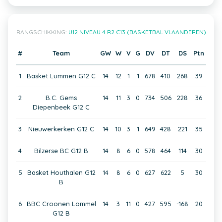
RANGSCHIKKING:
U12 NIVEAU 4 R2 C13 (BASKETBAL VLAANDEREN)
#
Team
GW
W
V
G
DV
DT
DS
Ptn
1
Basket Lummen G12 C
14
12
1
1
678
410
268
39
2
B.C. Gems
14
11
3
0
734
506
228
36
Diepenbeek G12 C
3
Nieuwerkerken G12 C
14
10
3
1
649
428
221
35
4
Bilzerse BC G12 B
14
8
6
0
578
464
114
30
5
Basket Houthalen G12
14
8
6
0
627
622
5
30
B
6
BBC Croonen Lommel
14
3
11
0
427
595
-168
20
G12 B