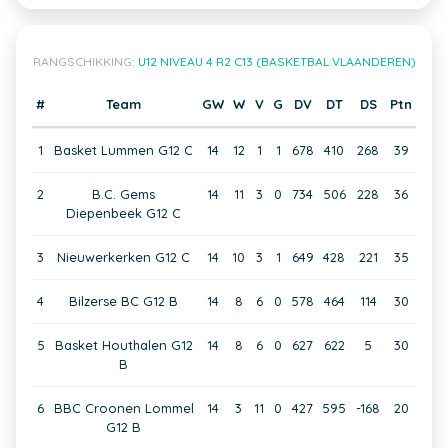
RANGSCHIKKING:
U12 NIVEAU 4 R2 C13 (BASKETBAL VLAANDEREN)
#
Team
GW
W
V
G
DV
DT
DS
Ptn
1
Basket Lummen G12 C
14
12
1
1
678
410
268
39
2
B.C. Gems
14
11
3
0
734
506
228
36
Diepenbeek G12 C
3
Nieuwerkerken G12 C
14
10
3
1
649
428
221
35
4
Bilzerse BC G12 B
14
8
6
0
578
464
114
30
5
Basket Houthalen G12
14
8
6
0
627
622
5
30
B
6
BBC Croonen Lommel
14
3
11
0
427
595
-168
20
G12 B