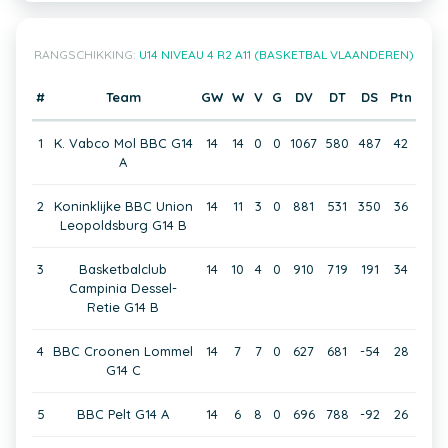
RANGSCHIKKING:
U14 NIVEAU 4 R2 A11 (BASKETBAL VLAANDEREN)
#
Team
GW
W
V
G
DV
DT
DS
Ptn
1
K. Vabco Mol BBC G14
14
14
0
0
1067
580
487
42
A
2
Koninklijke BBC Union
14
11
3
0
881
531
350
36
Leopoldsburg G14 B
3
Basketbalclub
14
10
4
0
910
719
191
34
Campinia Dessel-
Retie G14 B
4
BBC Croonen Lommel
14
7
7
0
627
681
-54
28
G14 C
5
BBC Pelt G14 A
14
6
8
0
696
788
-92
26