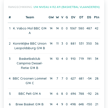
RANGSCHIKKING:
U14 NIVEAU 4 R2 A11 (BASKETBAL VLAANDEREN)
#
Team
GW
W
V
G
DV
DT
DS
Ptn
1
K. Vabco Mol BBC G14
14
14
0
0
1067
580
487
42
A
2
Koninklijke BBC Union
14
11
3
0
881
531
350
36
Leopoldsburg G14 B
3
Basketbalclub
14
10
4
0
910
719
191
34
Campinia Dessel-
Retie G14 B
4
BBC Croonen Lommel
14
7
7
0
627
681
-54
28
G14 C
5
BBC Pelt G14 A
14
6
8
0
696
788
-92
26
6
Bree Basket G14 B
14
4
9
0
498
648
-150
21