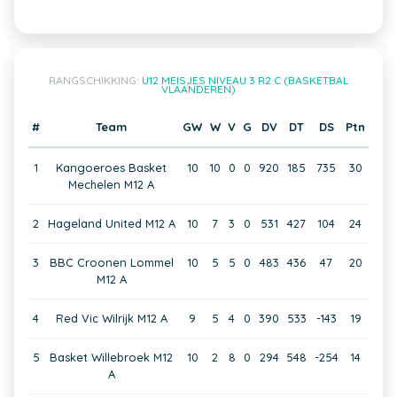
RANGSCHIKKING:
U12 MEISJES NIVEAU 3 R2 C (BASKETBAL
VLAANDEREN)
#
Team
GW
W
V
G
DV
DT
DS
Ptn
1
Kangoeroes Basket
10
10
0
0
920
185
735
30
Mechelen M12 A
2
Hageland United M12 A
10
7
3
0
531
427
104
24
3
BBC Croonen Lommel
10
5
5
0
483
436
47
20
M12 A
4
Red Vic Wilrijk M12 A
9
5
4
0
390
533
-143
19
5
Basket Willebroek M12
10
2
8
0
294
548
-254
14
A