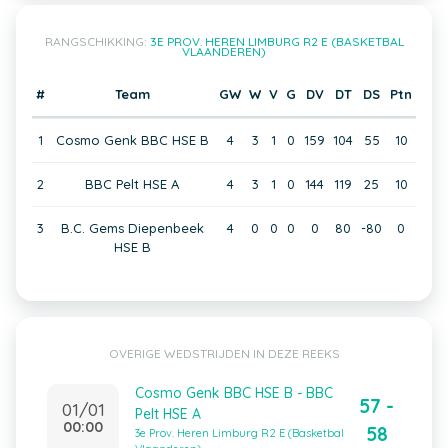
RANGSCHIKKING:
3E PROV. HEREN LIMBURG R2 E (BASKETBAL
VLAANDEREN)
#
Team
GW
W
V
G
DV
DT
DS
Ptn
1
Cosmo Genk BBC HSE B
4
3
1
0
159
104
55
10
2
BBC Pelt HSE A
4
3
1
0
144
119
25
10
3
B.C. Gems Diepenbeek
4
0
0
0
0
80
-80
0
HSE B
OVERIGE WEDSTRIJDEN IN DEZE REEKS
Cosmo Genk BBC HSE B - BBC
57 -
01/01
Pelt HSE A
00:00
58
3e Prov. Heren Limburg R2 E (Basketbal