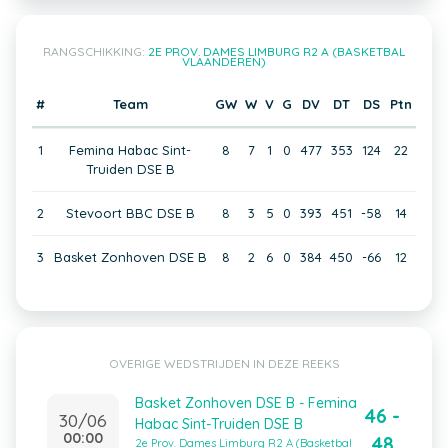
RANGSCHIKKING:
2E PROV. DAMES LIMBURG R2 A (BASKETBAL
VLAANDEREN)
#
Team
GW
W
V
G
DV
DT
DS
Ptn
1
Femina Habac Sint-
8
7
1
0
477
353
124
22
Truiden DSE B
2
Stevoort BBC DSE B
8
3
5
0
393
451
-58
14
3
Basket Zonhoven DSE B
8
2
6
0
384
450
-66
12
OVERIGE WEDSTRIJDEN IN DEZE REEKS
Basket Zonhoven DSE B - Femina
46 -
30/06
Habac Sint-Truiden DSE B
00:00
48
2e Prov. Dames Limburg R2 A (Basketbal