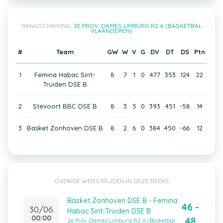
RANGSCHIKKING:
2E PROV. DAMES LIMBURG R2 A (BASKETBAL
VLAANDEREN)
#
Team
GW
W
V
G
DV
DT
DS
Ptn
1
Femina Habac Sint-
8
7
1
0
477
353
124
22
Truiden DSE B
2
Stevoort BBC DSE B
8
3
5
0
393
451
-58
14
3
Basket Zonhoven DSE B
8
2
6
0
384
450
-66
12
OVERIGE WEDSTRIJDEN IN DEZE REEKS
Basket Zonhoven DSE B - Femina
46 -
30/06
Habac Sint-Truiden DSE B
00:00
48
2e Prov. Dames Limburg R2 A (Basketbal