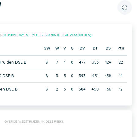
B
G:
2E PROV. DAMES LIMBURG R2 A (BASKETBAL VLAANDEREN)
GW
W
V
G
DV
DT
DS
Ptn
Truiden DSE B
8
7
1
0
477
353
124
22
C DSE B
8
3
5
0
393
451
-58
14
en DSE B
8
2
6
0
384
450
-66
12
OVERIGE WEDSTRIJDEN IN DEZE REEKS