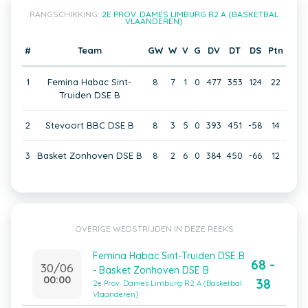
RANGSCHIKKING:
2E PROV. DAMES LIMBURG R2 A (BASKETBAL
VLAANDEREN)
#
Team
GW
W
V
G
DV
DT
DS
Ptn
1
Femina Habac Sint-
8
7
1
0
477
353
124
22
Truiden DSE B
2
Stevoort BBC DSE B
8
3
5
0
393
451
-58
14
3
Basket Zonhoven DSE B
8
2
6
0
384
450
-66
12
OVERIGE WEDSTRIJDEN IN DEZE REEKS
Femina Habac Sint-Truiden DSE B
68 -
30/06
- Basket Zonhoven DSE B
00:00
38
2e Prov. Dames Limburg R2 A (Basketbal
Vlaanderen)