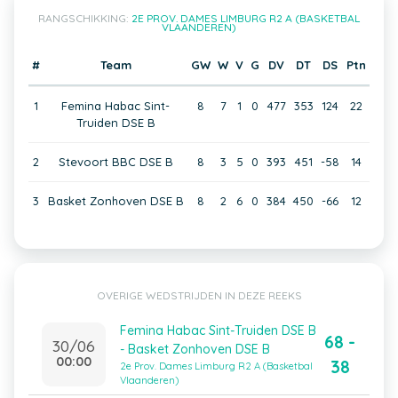
RANGSCHIKKING:
2E PROV. DAMES LIMBURG R2 A (BASKETBAL
VLAANDEREN)
#
Team
GW
W
V
G
DV
DT
DS
Ptn
1
Femina Habac Sint-
8
7
1
0
477
353
124
22
Truiden DSE B
2
Stevoort BBC DSE B
8
3
5
0
393
451
-58
14
3
Basket Zonhoven DSE B
8
2
6
0
384
450
-66
12
OVERIGE WEDSTRIJDEN IN DEZE REEKS
Femina Habac Sint-Truiden DSE B
68 -
30/06
- Basket Zonhoven DSE B
00:00
38
2e Prov. Dames Limburg R2 A (Basketbal
Vlaanderen)