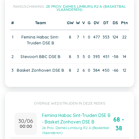
RANGSCHIKKING:
2E PROV. DAMES LIMBURG R2 A (BASKETBAL
VLAANDEREN)
#
Team
GW
W
V
G
DV
DT
DS
Ptn
1
Femina Habac Sint-
8
7
1
0
477
353
124
22
Truiden DSE B
2
Stevoort BBC DSE B
8
3
5
0
393
451
-58
14
3
Basket Zonhoven DSE B
8
2
6
0
384
450
-66
12
OVERIGE WEDSTRIJDEN IN DEZE REEKS
Femina Habac Sint-Truiden DSE B
68 -
30/06
- Basket Zonhoven DSE B
00:00
38
2e Prov. Dames Limburg R2 A (Basketbal
Vlaanderen)