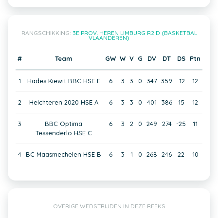
RANGSCHIKKING:
3E PROV. HEREN LIMBURG R2 D (BASKETBAL
VLAANDEREN)
#
Team
GW
W
V
G
DV
DT
DS
Ptn
1
Hades Kiewit BBC HSE E
6
3
3
0
347
359
-12
12
2
Helchteren 2020 HSE A
6
3
3
0
401
386
15
12
3
BBC Optima
6
3
2
0
249
274
-25
11
Tessenderlo HSE C
4
BC Maasmechelen HSE B
6
3
1
0
268
246
22
10
OVERIGE WEDSTRIJDEN IN DEZE REEKS