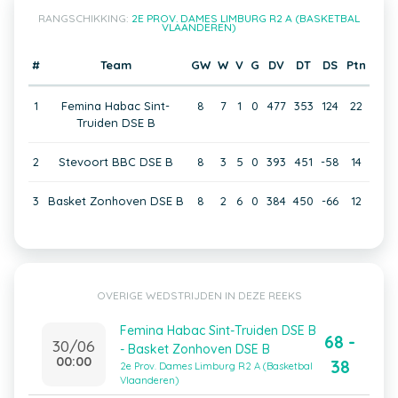
RANGSCHIKKING:
2E PROV. DAMES LIMBURG R2 A (BASKETBAL
VLAANDEREN)
#
Team
GW
W
V
G
DV
DT
DS
Ptn
1
Femina Habac Sint-
8
7
1
0
477
353
124
22
Truiden DSE B
2
Stevoort BBC DSE B
8
3
5
0
393
451
-58
14
3
Basket Zonhoven DSE B
8
2
6
0
384
450
-66
12
OVERIGE WEDSTRIJDEN IN DEZE REEKS
Femina Habac Sint-Truiden DSE B
68 -
30/06
- Basket Zonhoven DSE B
00:00
38
2e Prov. Dames Limburg R2 A (Basketbal
Vlaanderen)