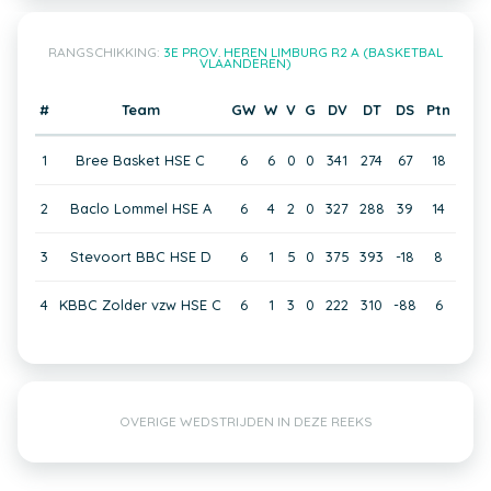
RANGSCHIKKING:
3E PROV. HEREN LIMBURG R2 A (BASKETBAL
VLAANDEREN)
#
Team
GW
W
V
G
DV
DT
DS
Ptn
1
Bree Basket HSE C
6
6
0
0
341
274
67
18
2
Baclo Lommel HSE A
6
4
2
0
327
288
39
14
3
Stevoort BBC HSE D
6
1
5
0
375
393
-18
8
4
KBBC Zolder vzw HSE C
6
1
3
0
222
310
-88
6
OVERIGE WEDSTRIJDEN IN DEZE REEKS