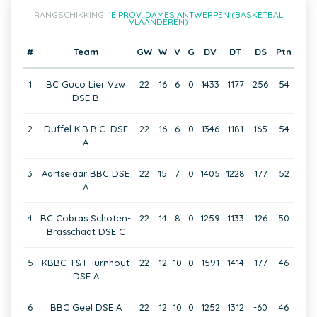
RANGSCHIKKING:
1E PROV. DAMES ANTWERPEN (BASKETBAL
VLAANDEREN)
#
Team
GW
W
V
G
DV
DT
DS
Ptn
1
BC Guco Lier Vzw
22
16
6
0
1433
1177
256
54
DSE B
2
Duffel K.B.B.C. DSE
22
16
6
0
1346
1181
165
54
A
3
Aartselaar BBC DSE
22
15
7
0
1405
1228
177
52
A
4
BC Cobras Schoten-
22
14
8
0
1259
1133
126
50
Brasschaat DSE C
5
KBBC T&T Turnhout
22
12
10
0
1591
1414
177
46
DSE A
6
BBC Geel DSE A
22
12
10
0
1252
1312
-60
46