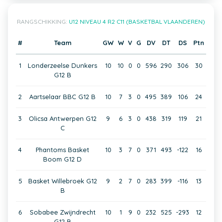
RANGSCHIKKING:
U12 NIVEAU 4 R2 C11 (BASKETBAL VLAANDEREN)
#
Team
GW
W
V
G
DV
DT
DS
Ptn
1
Londerzeelse Dunkers
10
10
0
0
596
290
306
30
G12 B
2
Aartselaar BBC G12 B
10
7
3
0
495
389
106
24
3
Olicsa Antwerpen G12
9
6
3
0
438
319
119
21
C
4
Phantoms Basket
10
3
7
0
371
493
-122
16
Boom G12 D
5
Basket Willebroek G12
9
2
7
0
283
399
-116
13
B
6
Sobabee Zwijndrecht
10
1
9
0
232
525
-293
12
G12 B