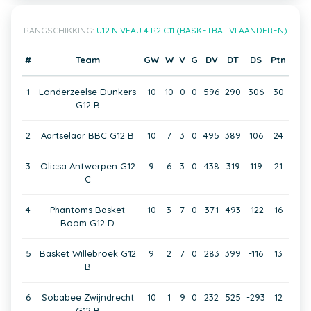
RANGSCHIKKING:
U12 NIVEAU 4 R2 C11 (BASKETBAL VLAANDEREN)
#
Team
GW
W
V
G
DV
DT
DS
Ptn
1
Londerzeelse Dunkers
10
10
0
0
596
290
306
30
G12 B
2
Aartselaar BBC G12 B
10
7
3
0
495
389
106
24
3
Olicsa Antwerpen G12
9
6
3
0
438
319
119
21
C
4
Phantoms Basket
10
3
7
0
371
493
-122
16
Boom G12 D
5
Basket Willebroek G12
9
2
7
0
283
399
-116
13
B
6
Sobabee Zwijndrecht
10
1
9
0
232
525
-293
12
G12 B