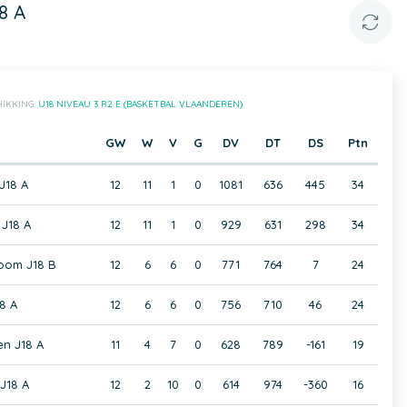
8 A
IKKING:
U18 NIVEAU 3 R2 E (BASKETBAL VLAANDEREN)
GW
W
V
G
DV
DT
DS
Ptn
 J18 A
12
11
1
0
1081
636
445
34
 J18 A
12
11
1
0
929
631
298
34
oom J18 B
12
6
6
0
771
764
7
24
8 A
12
6
6
0
756
710
46
24
en J18 A
11
4
7
0
628
789
-161
19
 J18 A
12
2
10
0
614
974
-360
16