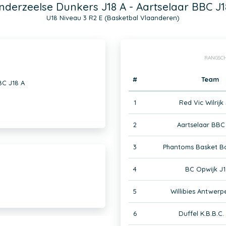
nderzeelse Dunkers J18 A - Aartselaar BBC J1
U18 Niveau 3 R2 E (Basketbal Vlaanderen)
RANGSCH
#
Team
BC J18 A
1
Red Vic Wilrijk
2
Aartselaar BBC
3
Phantoms Basket B
4
BC Opwijk J1
5
Willibies Antwerp
6
Duffel K.B.B.C.