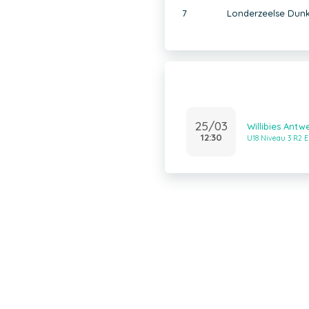
7
Londerzeelse Dunk
25/03
Willibies Antw
12:30
U18 Niveau 3 R2 E