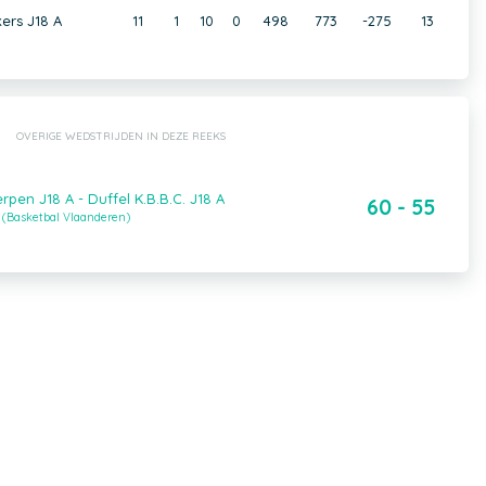
ers J18 A
11
1
10
0
498
773
-275
13
OVERIGE WEDSTRIJDEN IN DEZE REEKS
erpen J18 A - Duffel K.B.B.C. J18 A
60 - 55
 (Basketbal Vlaanderen)