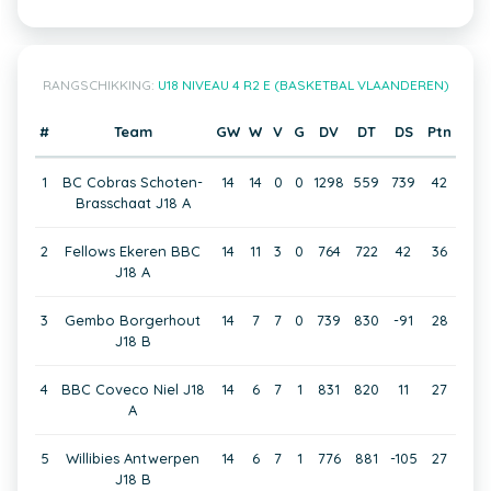
RANGSCHIKKING:
U18 NIVEAU 4 R2 E (BASKETBAL VLAANDEREN)
#
Team
GW
W
V
G
DV
DT
DS
Ptn
1
BC Cobras Schoten-
14
14
0
0
1298
559
739
42
Brasschaat J18 A
2
Fellows Ekeren BBC
14
11
3
0
764
722
42
36
J18 A
3
Gembo Borgerhout
14
7
7
0
739
830
-91
28
J18 B
4
BBC Coveco Niel J18
14
6
7
1
831
820
11
27
A
5
Willibies Antwerpen
14
6
7
1
776
881
-105
27
J18 B