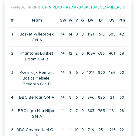
RANGSCHIKKING:
U14 NIVEAU 4 R2 A9 (BASKETBAL VLAANDEREN)
#
Team
GW
W
V
G
DV
DT
DS
Ptn
1
Basket Willebroek
14
14
0
0
1121
616
505
42
G14 A
2
Phantoms Basket
14
12
2
0
1084
683
401
38
Boom G14 B
3
Koninklijk Remant
14
8
6
0
1014
830
184
30
Basics Melsele-
Beveren G14 B
4
BBC Berlaar G14 A
14
8
6
0
846
825
21
30
5
BBC Lyra Nila Nijlen
14
7
7
0
803
785
18
28
G14 A
6
BBC Coveco Niel G14
14
4
10
0
716
931
-215
22
A