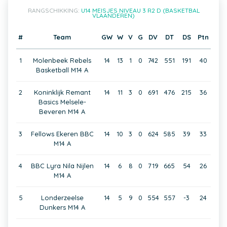
RANGSCHIKKING:
U14 MEISJES NIVEAU 3 R2 D (BASKETBAL
VLAANDEREN)
#
Team
GW
W
V
G
DV
DT
DS
Ptn
1
Molenbeek Rebels
14
13
1
0
742
551
191
40
Basketball M14 A
2
Koninklijk Remant
14
11
3
0
691
476
215
36
Basics Melsele-
Beveren M14 A
3
Fellows Ekeren BBC
14
10
3
0
624
585
39
33
M14 A
4
BBC Lyra Nila Nijlen
14
6
8
0
719
665
54
26
M14 A
5
Londerzeelse
14
5
9
0
554
557
-3
24
Dunkers M14 A