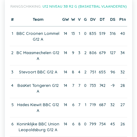
RANGSCHIKKING:
U12 NIVEAU 3B R2 G (BASKETBAL VLAANDEREN)
#
Team
GW
W
V
G
DV
DT
DS
Ptn
1
BBC Croonen Lommel
14
13
1
0
835
519
316
40
G12 A
2
BC Maasmechelen G12
14
9
3
2
806
679
127
34
A
3
Stevoort BBC G12 A
14
8
4
2
751
655
96
32
4
BasKet Tongeren G12
14
7
7
0
733
742
-9
28
A
5
Hades Kiewit BBC G12
14
6
7
1
719
687
32
27
A
6
Koninklijke BBC Union
14
6
8
0
799
754
45
26
Leopoldsburg G12 A