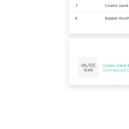
7
Cosmo Genk
8
Basket Houth
06/05
Cosmo Genk B
12:00
U12 Niveau 4 R2 C