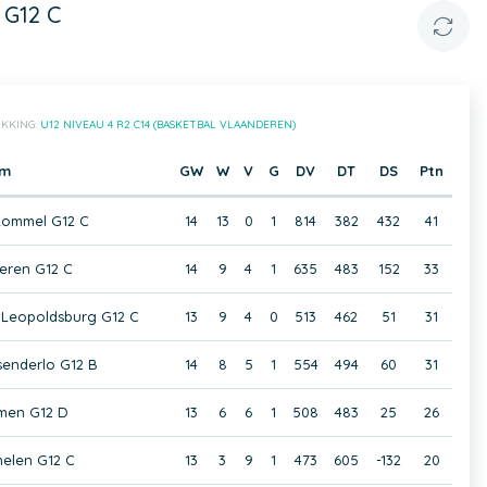
 G12 C
IKKING:
U12 NIVEAU 4 R2 C14 (BASKETBAL VLAANDEREN)
am
GW
W
V
G
DV
DT
DS
Ptn
ommel G12 C
14
13
0
1
814
382
432
41
eren G12 C
14
9
4
1
635
483
152
33
 Leopoldsburg G12 C
13
9
4
0
513
462
51
31
enderlo G12 B
14
8
5
1
554
494
60
31
men G12 D
13
6
6
1
508
483
25
26
elen G12 C
13
3
9
1
473
605
-132
20