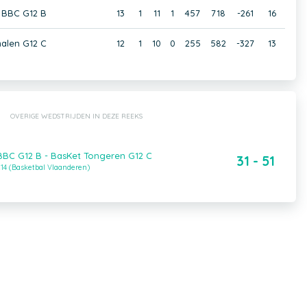
 BBC G12 B
13
1
11
1
457
718
-261
16
alen G12 C
12
1
10
0
255
582
-327
13
OVERIGE WEDSTRIJDEN IN DEZE REEKS
BC G12 B - BasKet Tongeren G12 C
31 - 51
14 (Basketbal Vlaanderen)