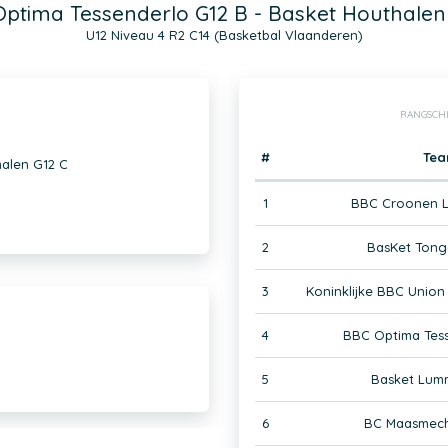
ptima Tessenderlo G12 B - Basket Houthalen
U12 Niveau 4 R2 C14 (Basketbal Vlaanderen)
RANGSCH
#
Te
halen G12 C
1
BBC Croonen L
2
BasKet Tong
3
Koninklijke BBC Union
4
BBC Optima Tess
5
Basket Lum
6
BC Maasmech