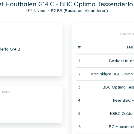
t Houthalen G14 C - BBC Optima Tessenderlo
U14 Niveau 4 R2 B9 (Basketbal Vlaanderen)
RANGSCH
#
Te
derlo G14 B
1
Basket Houth
2
Koninklijke BBC Union
3
BBC Optima Tess
HTEREN
4
Peer BBC v
5
KBBC Zolder
6
BC Maasmech