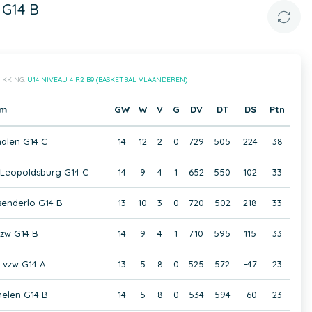
 G14 B
IKKING:
U14 NIVEAU 4 R2 B9 (BASKETBAL VLAANDEREN)
am
GW
W
V
G
DV
DT
DS
Ptn
alen G14 C
14
12
2
0
729
505
224
38
 Leopoldsburg G14 C
14
9
4
1
652
550
102
33
enderlo G14 B
13
10
3
0
720
502
218
33
zw G14 B
14
9
4
1
710
595
115
33
 vzw G14 A
13
5
8
0
525
572
-47
23
elen G14 B
14
5
8
0
534
594
-60
23