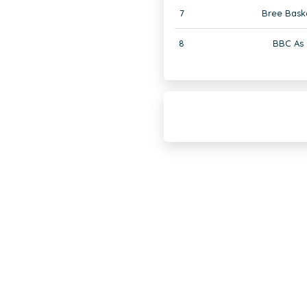
7
Bree Bask
8
BBC As 