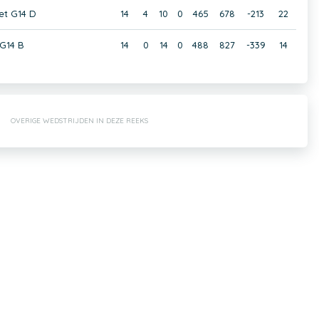
et G14 D
14
4
10
0
465
678
-213
22
G14 B
14
0
14
0
488
827
-339
14
OVERIGE WEDSTRIJDEN IN DEZE REEKS