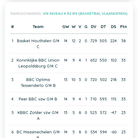
RANGSCHIKKING:
U14 NIVEAU 4 R2 B9 (BASKETBAL VLAANDEREN)
#
Team
GW
W
V
G
DV
DT
DS
Ptn
1
Basket Houthalen G14
14
12
2
0
729
505
224
38
C
2
Koninklijke BBC Union
14
9
4
1
652
550
102
33
Leopoldsburg G14 C
3
BBC Optima
13
10
3
0
720
502
218
33
Tessenderlo G14 B
4
Peer BBC vzw G14 B
14
9
4
1
710
595
115
33
5
KBBC Zolder vzw G14
13
5
8
0
525
572
-47
23
A
6
BC Maasmechelen G14
14
5
8
0
534
594
-60
23
B