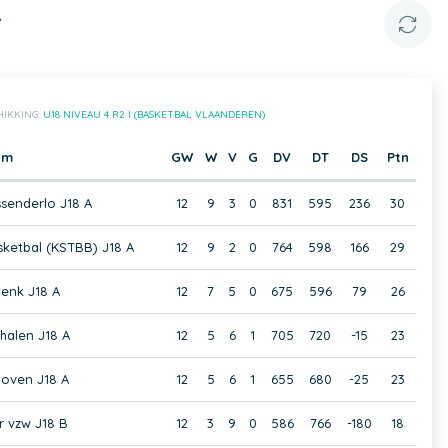
A
HIKKING:
U18 NIVEAU 4 R2 I (BASKETBAL VLAANDEREN)
am
GW
W
V
G
DV
DT
DS
Ptn
senderlo J18 A
12
9
3
0
831
595
236
30
sketbal (KSTBB) J18 A
12
9
2
0
764
598
166
29
enk J18 A
12
7
5
0
675
596
79
26
halen J18 A
12
5
6
1
705
720
-15
23
oven J18 A
12
5
6
1
655
680
-25
23
 vzw J18 B
12
3
9
0
586
766
-180
18