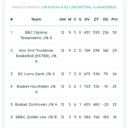
RANGSCHIKKING:
U18 NIVEAU 4 R2 I (BASKETBAL VLAANDEREN)
#
Team
GW
W
V
G
DV
DT
DS
Ptn
1
BBC Optima
12
9
3
0
831
595
236
30
Tessenderlo J18 A
2
Kon Sint-Truidense
12
9
2
0
764
598
166
29
Basketbal (KSTBB) J18
A
3
BC Lions Genk J18 A
12
7
5
0
675
596
79
26
4
Basket Houthalen J18
12
5
6
1
705
720
-15
23
A
5
Basket Zonhoven J18 A
12
5
6
1
655
680
-25
23
6
KBBC Zolder vzw J18 B
12
3
9
0
586
766
-180
18