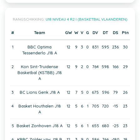
RANGSCHIKKING:
U18 NIVEAU 4 R2 I (BASKETBAL VLAANDEREN)
#
Team
GW
W
V
G
DV
DT
DS
Ptn
1
BBC Optima
12
9
3
0
831
595
236
30
Tessenderlo J18 A
2
Kon Sint-Truidense
12
9
2
0
764
598
166
29
Basketbal (KSTBB) J18
A
3
BC Lions Genk J18 A
12
7
5
0
675
596
79
26
4
Basket Houthalen J18
12
5
6
1
705
720
-15
23
A
5
Basket Zonhoven J18 A
12
5
6
1
655
680
-25
23
6
KBBC Zolder vzw J18 B
12
3
9
0
586
766
-180
18