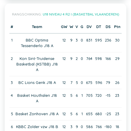
RANGSCHIKKING:
U18 NIVEAU 4 R2 I (BASKETBAL VLAANDEREN)
#
Team
GW
W
V
G
DV
DT
DS
Ptn
1
BBC Optima
12
9
3
0
831
595
236
30
Tessenderlo J18 A
2
Kon Sint-Truidense
12
9
2
0
764
598
166
29
Basketbal (KSTBB) J18
A
3
BC Lions Genk J18 A
12
7
5
0
675
596
79
26
4
Basket Houthalen J18
12
5
6
1
705
720
-15
23
A
5
Basket Zonhoven J18 A
12
5
6
1
655
680
-25
23
6
KBBC Zolder vzw J18 B
12
3
9
0
586
766
-180
18