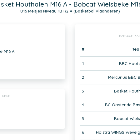
sket Houthalen M16 A - Bobcat Wielsbeke M1
U16 Meisjes Niveau 1B R2 A (Basketbal Vlaanderen)
RANGSCHIKKI
#
Te
e M16 A
1
BBC Houte
2
Mercurius BBC 
3
Basket Houth
HTEREN
4
BC Oostende Bas
5
Bobcat Wiels
6
Holstra WINGS Wevel