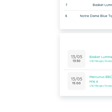
7
Basket Lum
8
Notre Dame Blue Ti
13/05
Basket Lumme
13:30
U16 Meisjes Nivea
Mercurius BB
13/05
M16 A
15:00
U16 Meisjes Nivea