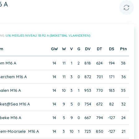
6 A
NG:
U16 MEISJES NIVEAU 1B R2 A (BASKETBAL VLAANDEREN)
am
GW
W
V
G
DV
DT
DS
Ptn
m M16 A
14
11
1
2
818
624
194
38
Berchem M16 A
14
11
3
0
872
701
171
36
alen M16 A
14
10
3
1
953
770
183
35
ket@Sea M16 A
14
9
5
0
754
672
82
32
beke M16 A
14
5
9
0
667
794
-127
24
gem-Moorsele M16 A
14
3
10
1
723
850
-127
21