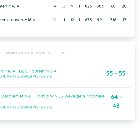
men M16 A
14
3
9
1
823
883
-60
20
gers Leuven M16 A
14
1
12
1
675
991
-316
17
OVERIGE WEDSTRIJDEN IN DEZE REEKS
n M16 A - BBC Houtem M16 A
55 - 55
u 1B R2 A (Basketbal Vlaanderen)
64 -
C Berchem M16 A - Holstra WINGS Wevelgem-Moorsele
48
u 1B R2 A (Basketbal Vlaanderen)