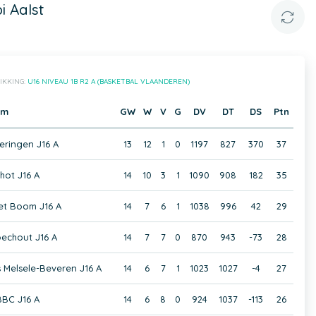
i Aalst
IKKING:
U16 NIVEAU 1B R2 A (BASKETBAL VLAANDEREN)
am
GW
W
V
G
DV
DT
DS
Ptn
eringen J16 A
13
12
1
0
1197
827
370
37
hot J16 A
14
10
3
1
1090
908
182
35
et Boom J16 A
14
7
6
1
1038
996
42
29
echout J16 A
14
7
7
0
870
943
-73
28
s Melsele-Beveren J16 A
14
6
7
1
1023
1027
-4
27
BBC J16 A
14
6
8
0
924
1037
-113
26