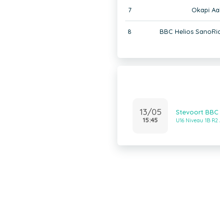
7
Okapi Aal
8
BBC Helios SanoRi
13/05
Stevoort BBC 
15:45
U16 Niveau 1B R2 