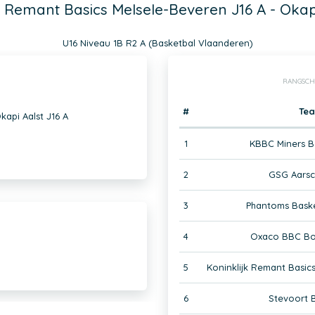
k Remant Basics Melsele-Beveren J16 A - Okap
U16 Niveau 1B R2 A (Basketbal Vlaanderen)
RANGSCH
#
Te
kapi Aalst J16 A
1
KBBC Miners B
2
GSG Aarsc
3
Phantoms Bask
4
Oxaco BBC Bo
5
Koninklijk Remant Basic
6
Stevoort 