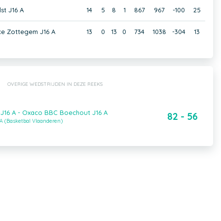
st J16 A
14
5
8
1
867
967
-100
25
ce Zottegem J16 A
13
0
13
0
734
1038
-304
13
OVERIGE WEDSTRIJDEN IN DEZE REEKS
J16 A - Oxaco BBC Boechout J16 A
82 - 56
A (Basketbal Vlaanderen)