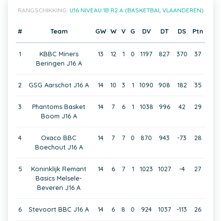
RANGSCHIKKING:
U16 NIVEAU 1B R2 A (BASKETBAL VLAANDEREN)
#
Team
GW
W
V
G
DV
DT
DS
Ptn
1
KBBC Miners
13
12
1
0
1197
827
370
37
Beringen J16 A
2
GSG Aarschot J16 A
14
10
3
1
1090
908
182
35
3
Phantoms Basket
14
7
6
1
1038
996
42
29
Boom J16 A
4
Oxaco BBC
14
7
7
0
870
943
-73
28
Boechout J16 A
5
Koninklijk Remant
14
6
7
1
1023
1027
-4
27
Basics Melsele-
Beveren J16 A
6
Stevoort BBC J16 A
14
6
8
0
924
1037
-113
26