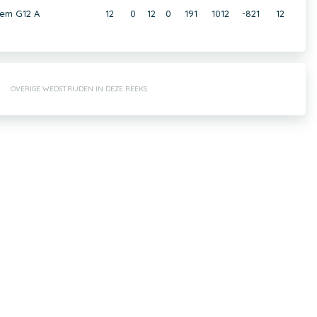
em G12 A
12
0
12
0
191
1012
-821
12
OVERIGE WEDSTRIJDEN IN DEZE REEKS