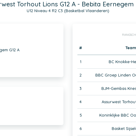
rwest Torhout Lions G12 A - Bebita Eernegem 
U12 Niveau 4 R2 C3 (Basketbal Vlaanderen)
RANGSCH
#
Team
egem G12 A
1
BC Knokke-Hei
2
BBC Groep Linden O
3
BJM-Gembas Kness
4
Assurwest Torhout
5
Koninklijke BBC O
6
Basket Sijse