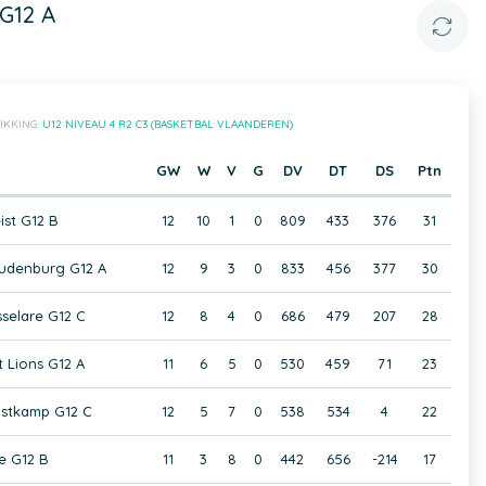
G12 A
IKKING:
U12 NIVEAU 4 R2 C3 (BASKETBAL VLAANDEREN)
GW
W
V
G
DV
DT
DS
Ptn
st G12 B
12
10
1
0
809
433
376
31
udenburg G12 A
12
9
3
0
833
456
377
30
elare G12 C
12
8
4
0
686
479
207
28
 Lions G12 A
11
6
5
0
530
459
71
23
ostkamp G12 C
12
5
7
0
538
534
4
22
le G12 B
11
3
8
0
442
656
-214
17