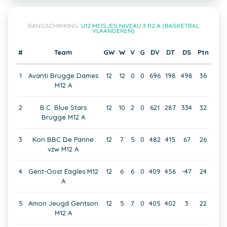
RANGSCHIKKING:
U12 MEISJES NIVEAU 3 R2 A (BASKETBAL
VLAANDEREN)
#
Team
GW
W
V
G
DV
DT
DS
Ptn
1
Avanti Brugge Dames
12
12
0
0
696
198
498
36
M12 A
2
B.C. Blue Stars
12
10
2
0
621
287
334
32
Brugge M12 A
3
Kon BBC De Panne
12
7
5
0
482
415
67
26
vzw M12 A
4
Gent-Oost Eagles M12
12
6
6
0
409
456
-47
24
A
5
Amon Jeugd Gentson
12
5
7
0
405
402
3
22
M12 A