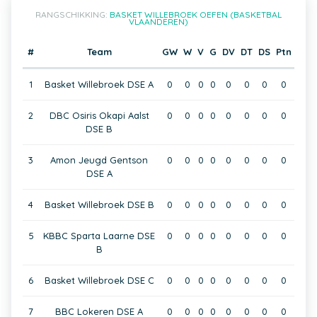
RANGSCHIKKING:
BASKET WILLEBROEK OEFEN (BASKETBAL
VLAANDEREN)
#
Team
GW
W
V
G
DV
DT
DS
Ptn
1
Basket Willebroek DSE A
0
0
0
0
0
0
0
0
2
DBC Osiris Okapi Aalst
0
0
0
0
0
0
0
0
DSE B
3
Amon Jeugd Gentson
0
0
0
0
0
0
0
0
DSE A
4
Basket Willebroek DSE B
0
0
0
0
0
0
0
0
5
KBBC Sparta Laarne DSE
0
0
0
0
0
0
0
0
B
6
Basket Willebroek DSE C
0
0
0
0
0
0
0
0
7
BBC Lokeren DSE A
0
0
0
0
0
0
0
0