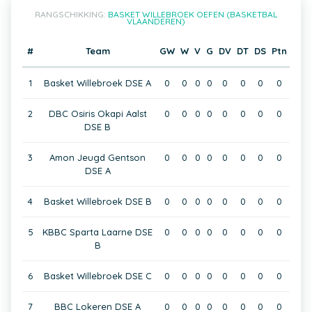
RANGSCHIKKING:
BASKET WILLEBROEK OEFEN (BASKETBAL
VLAANDEREN)
#
Team
GW
W
V
G
DV
DT
DS
Ptn
1
Basket Willebroek DSE A
0
0
0
0
0
0
0
0
2
DBC Osiris Okapi Aalst
0
0
0
0
0
0
0
0
DSE B
3
Amon Jeugd Gentson
0
0
0
0
0
0
0
0
DSE A
4
Basket Willebroek DSE B
0
0
0
0
0
0
0
0
5
KBBC Sparta Laarne DSE
0
0
0
0
0
0
0
0
B
6
Basket Willebroek DSE C
0
0
0
0
0
0
0
0
7
BBC Lokeren DSE A
0
0
0
0
0
0
0
0