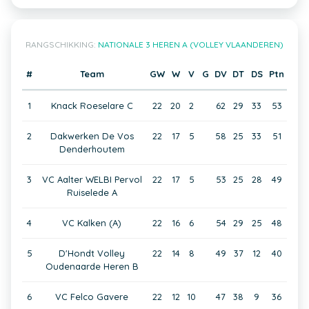
RANGSCHIKKING:
NATIONALE 3 HEREN A (VOLLEY VLAANDEREN)
#
Team
GW
W
V
G
DV
DT
DS
Ptn
1
Knack Roeselare C
22
20
2
62
29
33
53
2
Dakwerken De Vos
22
17
5
58
25
33
51
Denderhoutem
3
VC Aalter WELBI Pervol
22
17
5
53
25
28
49
Ruiselede A
4
VC Kalken (A)
22
16
6
54
29
25
48
5
D'Hondt Volley
22
14
8
49
37
12
40
Oudenaarde Heren B
6
VC Felco Gavere
22
12
10
47
38
9
36