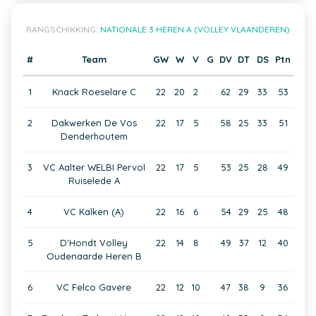
RANGSCHIKKING:
NATIONALE 3 HEREN A (VOLLEY VLAANDEREN)
#
Team
GW
W
V
G
DV
DT
DS
Ptn
1
Knack Roeselare C
22
20
2
62
29
33
53
2
Dakwerken De Vos
22
17
5
58
25
33
51
Denderhoutem
3
VC Aalter WELBI Pervol
22
17
5
53
25
28
49
Ruiselede A
4
VC Kalken (A)
22
16
6
54
29
25
48
5
D'Hondt Volley
22
14
8
49
37
12
40
Oudenaarde Heren B
6
VC Felco Gavere
22
12
10
47
38
9
36