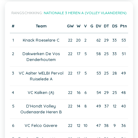
RANGSCHIKKING:
NATIONALE 3 HEREN A (VOLLEY VLAANDEREN)
#
Team
GW
W
V
G
DV
DT
DS
Ptn
1
Knack Roeselare C
22
20
2
62
29
33
53
2
Dakwerken De Vos
22
17
5
58
25
33
51
Denderhoutem
3
VC Aalter WELBI Pervol
22
17
5
53
25
28
49
Ruiselede A
4
VC Kalken (A)
22
16
6
54
29
25
48
5
D'Hondt Volley
22
14
8
49
37
12
40
Oudenaarde Heren B
6
VC Felco Gavere
22
12
10
47
38
9
36