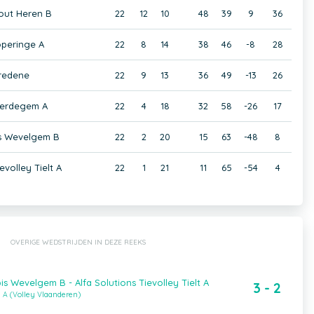
out Heren B
22
12
10
48
39
9
36
peringe A
22
8
14
38
46
-8
28
redene
22
9
13
36
49
-13
26
erdegem A
22
4
18
32
58
-26
17
s Wevelgem B
22
2
20
15
63
-48
8
evolley Tielt A
22
1
21
11
65
-54
4
OVERIGE WEDSTRIJDEN IN DEZE REEKS
s Wevelgem B - Alfa Solutions Tievolley Tielt A
3 - 2
 A (Volley Vlaanderen)