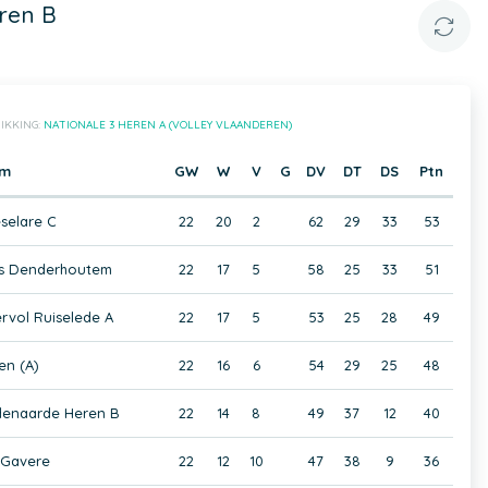
ren B
IKKING:
NATIONALE 3 HEREN A (VOLLEY VLAANDEREN)
am
GW
W
V
G
DV
DT
DS
Ptn
selare C
22
20
2
62
29
33
53
s Denderhoutem
22
17
5
58
25
33
51
rvol Ruiselede A
22
17
5
53
25
28
49
en (A)
22
16
6
54
29
25
48
denaarde Heren B
22
14
8
49
37
12
40
 Gavere
22
12
10
47
38
9
36