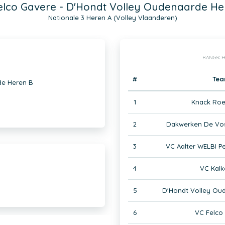
elco Gavere - D'Hondt Volley Oudenaarde He
Nationale 3 Heren A (Volley Vlaanderen)
RANGSCH
#
Te
de Heren B
1
Knack Roe
2
Dakwerken De Vo
3
VC Aalter WELBI Pe
4
VC Kalk
5
D'Hondt Volley Ou
6
VC Felco