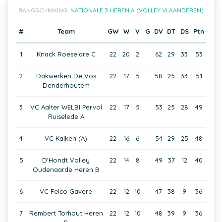
RANGSCHIKKING:
NATIONALE 3 HEREN A (VOLLEY VLAANDEREN)
#
Team
GW
W
V
G
DV
DT
DS
Ptn
1
Knack Roeselare C
22
20
2
62
29
33
53
2
Dakwerken De Vos
22
17
5
58
25
33
51
Denderhoutem
3
VC Aalter WELBI Pervol
22
17
5
53
25
28
49
Ruiselede A
4
VC Kalken (A)
22
16
6
54
29
25
48
5
D'Hondt Volley
22
14
8
49
37
12
40
Oudenaarde Heren B
6
VC Felco Gavere
22
12
10
47
38
9
36
7
Rembert Torhout Heren
22
12
10
48
39
9
36