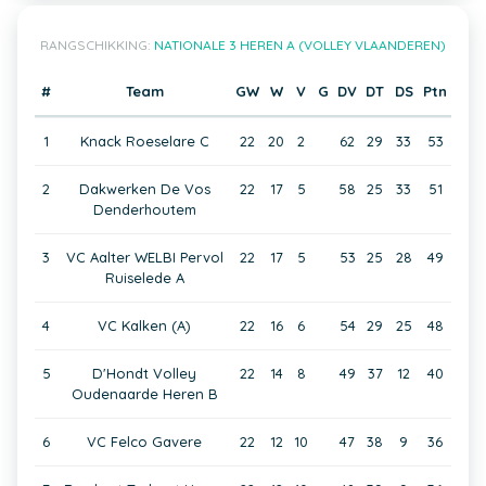
RANGSCHIKKING:
NATIONALE 3 HEREN A (VOLLEY VLAANDEREN)
#
Team
GW
W
V
G
DV
DT
DS
Ptn
1
Knack Roeselare C
22
20
2
62
29
33
53
2
Dakwerken De Vos
22
17
5
58
25
33
51
Denderhoutem
3
VC Aalter WELBI Pervol
22
17
5
53
25
28
49
Ruiselede A
4
VC Kalken (A)
22
16
6
54
29
25
48
5
D'Hondt Volley
22
14
8
49
37
12
40
Oudenaarde Heren B
6
VC Felco Gavere
22
12
10
47
38
9
36