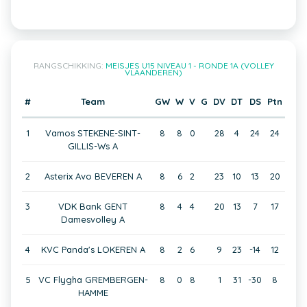
RANGSCHIKKING:
MEISJES U15 NIVEAU 1 - RONDE 1A (VOLLEY
VLAANDEREN)
#
Team
GW
W
V
G
DV
DT
DS
Ptn
1
Vamos STEKENE-SINT-
8
8
0
28
4
24
24
GILLIS-Ws A
2
Asterix Avo BEVEREN A
8
6
2
23
10
13
20
3
VDK Bank GENT
8
4
4
20
13
7
17
Damesvolley A
4
KVC Panda's LOKEREN A
8
2
6
9
23
-14
12
5
VC Flygha GREMBERGEN-
8
0
8
1
31
-30
8
HAMME