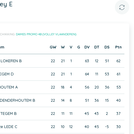
ey E
CHIKKING:
DAMES PROMO 4B (VOLLEY VLAANDEREN)
am
GW
W
V
G
DV
DT
DS
Ptn
 LOKEREN B
22
21
1
63
12
51
62
EGEM D
22
21
1
64
11
53
61
HOUTEM A
22
18
4
56
20
36
53
 DENDERHOUTEM B
22
14
8
51
36
15
40
TEGEM B
22
11
11
45
43
2
37
ze LEDE C
22
10
12
40
45
-5
30