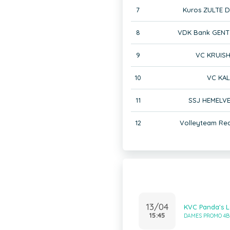
7
Kuros ZULTE D
8
VDK Bank GENT 
9
VC KRUIS
10
VC KAL
11
SSJ HEMELV
12
Volleyteam Re
13/04
KVC Panda's 
15:45
DAMES PROMO 4B 