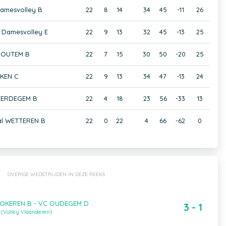
amesvolley B
22
8
14
34
45
-11
26
Damesvolley E
22
9
13
32
45
-13
25
HOUTEM B
22
7
15
30
50
-20
25
KEN C
22
9
13
34
47
-13
24
EERDEGEM B
22
4
18
23
56
-33
13
al WETTEREN B
22
0
22
4
66
-62
0
OVERIGE WEDSTRIJDEN IN DEZE REEKS
LOKEREN B - VC OUDEGEM D
3 - 1
(Volley Vlaanderen)