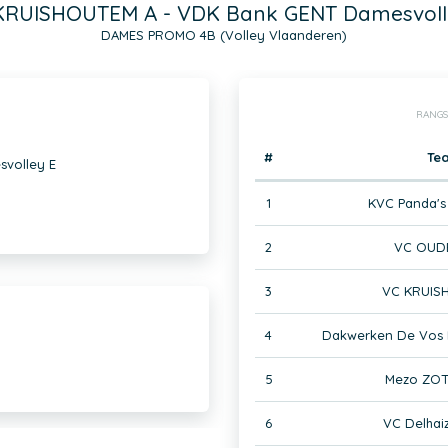
KRUISHOUTEM A - VDK Bank GENT Damesvoll
DAMES PROMO 4B (Volley Vlaanderen)
RANGS
#
Te
volley E
1
KVC Panda's
2
VC OUD
3
VC KRUIS
4
Dakwerken De Vos
5
Mezo ZOT
6
VC Delhai