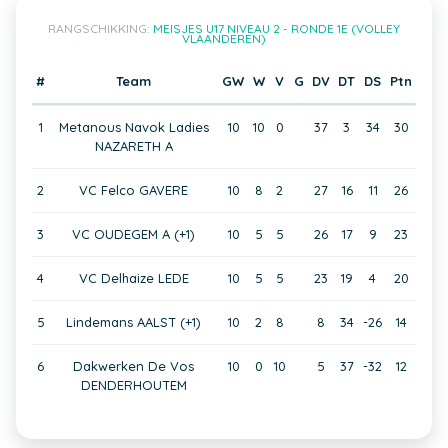
RANGSCHIKKING:
MEISJES U17 NIVEAU 2 - RONDE 1E (VOLLEY
VLAANDEREN)
#
Team
GW
W
V
G
DV
DT
DS
Ptn
1
Metanous Navok Ladies
10
10
0
37
3
34
30
NAZARETH A
2
VC Felco GAVERE
10
8
2
27
16
11
26
3
VC OUDEGEM A (+1)
10
5
5
26
17
9
23
4
VC Delhaize LEDE
10
5
5
23
19
4
20
5
Lindemans AALST (+1)
10
2
8
8
34
-26
14
6
Dakwerken De Vos
10
0
10
5
37
-32
12
DENDERHOUTEM